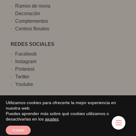
Ramos de novia
Decoración
Complementos
Centros florales
REDES SOCIALES
Facebook
Instagram
Pinterest
Twitter
Youtube
Utilizamos cookies para ofrecerte la mejor experiencia en
AVISO LEGAL
POLÍTICA DE PRIVACIDAD
nuestra web.
POLÍTICA DE COOKIES
POLÍTICA DE LA TIENDA
Puedes aprender más sobre qué cookies utilizamos o
desactivarlas en los
ajustes
.
Aceptar
Añadir al carrito