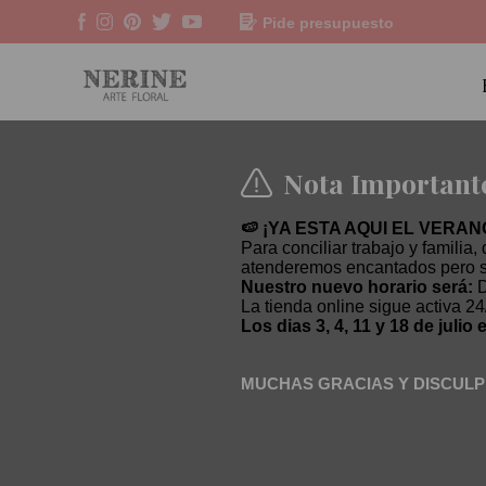
Pide presupuesto
Nota Important
🍉 ¡YA ESTA AQUI EL VERAN
Para conciliar trabajo y familia,
atenderemos encantados pero s
Nuestro nuevo horario será:
D
La tienda online sigue activa 24
Los dias 3, 4, 11 y 18 de juli
MUCHAS GRACIAS Y DISCULP