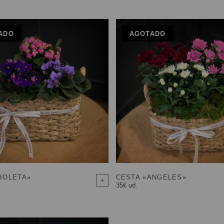
ADO
AGOTADO
IOLETA»
CESTA «ANGELES»
35€ ud.