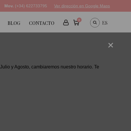
Mov.
(+34) 622733795
Ver dirección en Google Maps
0
ES
BLOG
CONTACTO
de Julio y Agosto, cambiaremos nuestro horario. Te