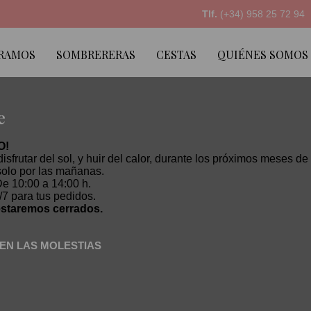
Tlf.
(+34) 958 25 72 94
RAMOS
SOMBRERERAS
CESTAS
QUIÉNES SOMOS
e
O!
 disfrutar del sol, y huir del calor, durante los próximos meses 
olo por las mañanas.
e 10:00 a 14:00 h.
/7 para tus pedidos.
o estaremos cerrados.
EN LAS MOLESTIAS