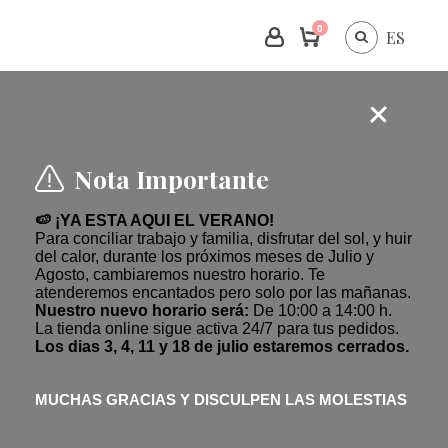
0
ES
Nota Importante
🍉 ¡YA ESTA AQUI EL VERANO!
Para conciliar trabajo y familia, disfrutar del sol, y huir
del calor, durante los próximos meses de Julio y
Agosto, cambiaremos nuestro horario. Te
atenderemos encantados pero solo por las mañanas.
Nuestro nuevo horario será:
De 10:00 a 14:00 h.
La tienda online sigue activa 24/7 para tus pedidos.
Los dias 3, 4, 11 y 18 de julio estaremos cerrados.
MUCHAS GRACIAS Y DISCULPEN LAS MOLESTIAS