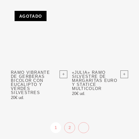
AGOTADO
RAMO VIBRANTE
«JULIA» RAMO
DE GERBERAS
SILVESTRE DE
BICOLOR CON
MARGARITAS EURO
EUCALIPTO Y
Y STATICE
VERDES
MULTICOLOR
SILVESTRES
20€ ud.
20€ ud.
1
2