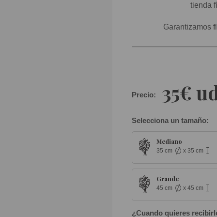
tienda f
Garantizamos fl
35€ ud
Precio:
Selecciona un tamaño:
Mediano
35 cm
x 35 cm
Grande
45 cm
x 45 cm
¿Cuando quieres recibirl