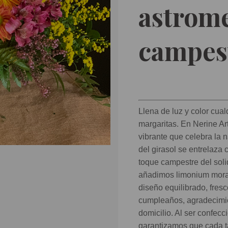
astrome
campes
Llena de luz y color cual
margaritas. En Nerine A
vibrante que celebra la 
del girasol se entrelaza 
toque campestre del soli
añadimos limonium mora
diseño equilibrado, fresc
cumpleaños, agradecimie
domicilio. Al ser confecc
garantizamos que cada ta