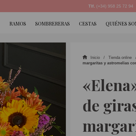
Tlf.
(+34) 958 25 72 94
RAMOS
SOMBRERERAS
CESTAS
QUIÉNES S
Inicio
Tienda online
margaritas y astromelias co
«Elena»
de gira
margari