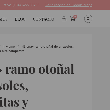
Mov.
(+34) 622733795
Ver dirección en Google Maps
0
OMOS
BLOG
CONTACTO
Invierno
«Elena» ramo otoñal de girasoles,
n aire campestre
 ramo otoñal
soles,
tas y