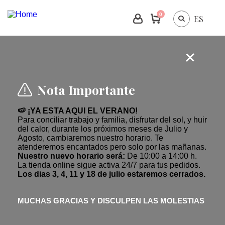
0
ES
Nota Importante
🍉 ¡YA ESTA AQUI EL VERANO!
Para conciliar trabajo y familia, disfrutar del sol, y huir
del calor, durante los próximos meses de Julio y
Agosto, cambiaremos nuestro horario. Te
atenderemos encantados pero solo por las mañanas.
Nuestro nuevo horario será:
De 10:00 a 14:00 h.
La tienda online sigue activa 24/7 para tus pedidos.
Los dias 3, 4, 11 y 18 de julio estaremos cerrados.
MUCHAS GRACIAS Y DISCULPEN LAS MOLESTIAS