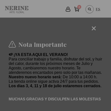
0
ES
Nota Importante
🍉 ¡YA ESTA AQUI EL VERANO!
Para conciliar trabajo y familia, disfrutar del sol, y huir
del calor, durante los próximos meses de Julio y
Agosto, cambiaremos nuestro horario. Te
atenderemos encantados pero solo por las mañanas.
Nuestro nuevo horario será:
De 10:00 a 14:00 h.
La tienda online sigue activa 24/7 para tus pedidos.
Los dias 3, 4, 11 y 18 de julio estaremos cerrados.
MUCHAS GRACIAS Y DISCULPEN LAS MOLESTIAS